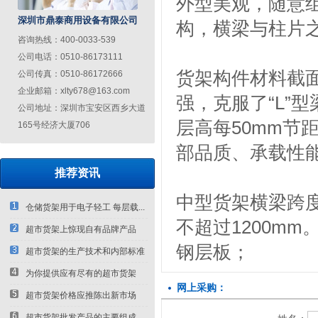
外型美观，随意
深圳市鼎泰商用设备有限公司
构，横梁与柱片
咨询热线：400-0033-539
公司电话：0510-86173111
货架构件材料截面
公司传真：0510-86172666
企业邮箱：xlty678@163.com
强，克服了“L”
公司地址：深圳市宝安区西乡大道
层高每50mm节
165号经济大厦706
部品质、承载性
推荐资讯
中型货架横梁跨度
仓储货架用于电子轻工 每层载...
不超过1200mm
超市货架上惊现自有品牌产品
钢层板；
超市货架的生产技术和内部标准
为你提供应有尽有的超市货架
网上采购：
厂...
超市货架价格应推陈出新市场
超市货架批发产品的主要组成