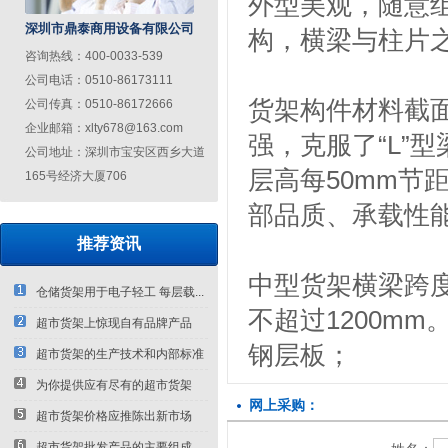
外型美观，随意
深圳市鼎泰商用设备有限公司
构，横梁与柱片
咨询热线：400-0033-539
公司电话：0510-86173111
货架构件材料截面
公司传真：0510-86172666
企业邮箱：xlty678@163.com
强，克服了“L”
公司地址：深圳市宝安区西乡大道
层高每50mm节
165号经济大厦706
部品质、承载性
推荐资讯
中型货架横梁跨度
仓储货架用于电子轻工 每层载...
不超过1200mm
超市货架上惊现自有品牌产品
钢层板；
超市货架的生产技术和内部标准
为你提供应有尽有的超市货架
网上采购：
厂...
超市货架价格应推陈出新市场
超市货架批发产品的主要组成